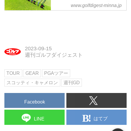
ャメロン」の2023年モデルの新
らなきゃ損するパター選びの
www.golfdigest-minna.jp
作「SUPER SELECT」が発売さ
ポイントとは - みんなのゴル
れる。コースでその仕上がりを確
フダイジェスト
かめた。
ゴルフクラブのなかでも「パター
にこだわる」という人は少なくな
い。大きく分けるとブレード型と
マレット（ネオマレット含む）型
2023-09-15
の2つだが、あなたの愛用パター
週刊ゴルフダイジェスト
は？ こだわりは？ 識者とアマチ
ュアゴルファーに聞いた。
TOUR
GEAR
PGAツアー
スコッティ・キャメロン
週刊GD
Facebook
はてブ
LINE