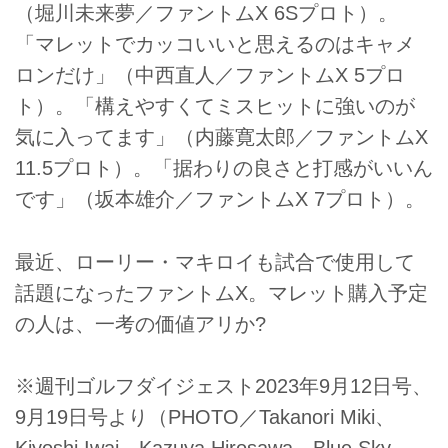
（堀川未来夢／ファントムX 6Sプロト）。
「マレットでカッコいいと思えるのはキャメ
ロンだけ」（中西直人／ファントムX 5プロ
ト）。「構えやすくてミスヒットに強いのが
気に入ってます」（内藤寛太郎／ファントムX
11.5プロト）。「据わりの良さと打感がいいん
です」（坂本雄介／ファントムX 7プロト）。
最近、ローリー・マキロイも試合で使用して
話題になったファントムX。マレット購入予定
の人は、一考の価値アリか?
※週刊ゴルフダイジェスト2023年9月12日号、
9月19日号より（PHOTO／Takanori Miki、