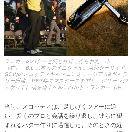
ランガーのパターと同じ仕様で作られた一本
（右）。B.L.は本人のイニシャル。浜松シーサイド
GC内のスコッティキャメロンミュージアム&ギャラ
リー所蔵。1993年のマスターズを制し、グリーンジ
ャケットに袖を通すベルンハルト・ランガー（左）
当時、スコッティは、足しげくツアーに通
い、多くのプロと会話を繰り返し、彼らに望
まれるパター作りに邁進した。そのときの経