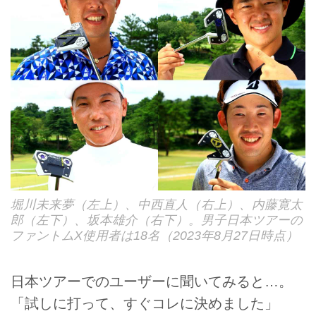
堀川未来夢（左上）、中西直人（右上）、内藤寛太
郎（左下）、坂本雄介（右下）。男子日本ツアーの
ファントムX使用者は18名（2023年8月27日時点）
日本ツアーでのユーザーに聞いてみると…。
「試しに打って、すぐコレに決めました」