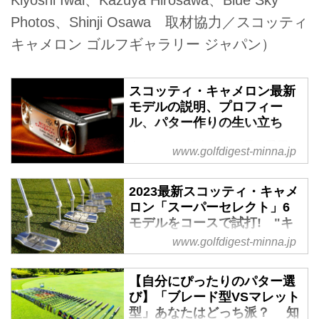
Kiyoshi Iwai、Kazuya Hirosawa、Blue Sky
Photos、Shinji Osawa 取材協力／スコッティ
キャメロン ゴルフギャラリー ジャパン）
スコッティ・キャメロン最新
モデルの説明、プロフィー
ル、パター作りの生い立ち
タイガー、松山英樹が長く愛用
www.golfdigest-minna.jp
し、世界中のゴルファーから憧れ
られるパターブランド、スコッテ
2023最新スコッティ・キャメ
ィキャメロンの魅力を追いかける
ロン「スーパーセレクト」6
新シリーズ【キャメロンマニア宣
モデルをコースで試打! "キ
言】。
ャメロンマニア"のプロが解説
www.golfdigest-minna.jp
- みんなのゴルフダイジェス
ト
【自分にぴったりのパター選
世界中のツアープレーヤーから信
び】「ブレード型VSマレット
頼を得るパター「スコッティ・キ
型」あなたはどっち派？ 知