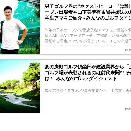
男子ゴルフ界の“ネクストヒーロー”は誰!
ープン出場者や山下美夢有＆岩井姉妹の
学生アマをご紹介 - みんなのゴルフダイ
昨年の日本オープンで歴史的なアマチュア優勝を
週のABEMAツアーでアマチュア優勝した清水蔵
活躍する学生アマたちが増えている。そこで今週
する日本アマ覇者の中野麟太朗や鵜瀬璃久ら、期
www
ー7人を紹介しよう! 彼らのスウィングは、多くの
ーたちを見てきた武市悦宏プロが解説する。
あの廣野ゴルフ倶楽部が建設業界から「
ゴルフ場が表彰されるのは前代未聞!? 
は? - みんなのゴルフダイジェスト
異例の快挙? 廣野GCが建設業界から「土木賞」表
www