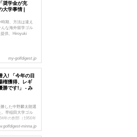
「奨学金が充
大学事情 |
や時期、方法は違え
そんな海外留学ゴル
、Hiroyuki
my-golfdigest.jp
入! 「今年の目
場権獲得、レギ
です!」 - み
で優勝した中野麟太朗選
た。早稲田大学ゴル
4年の創部（1956年
Gである編集Yも招
.golfdigest-minna.jp
中野選手に聞いたの