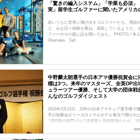
「驚きの編入システム」「学業も必須」
実」留学生ゴルファーに聞いたアメリカの
若いうちに世界に飛び出すゴルファーたち。理由
ど、みな日々経験を重ね、成長しているようだ。
ファーやその親に話を聞いてみた。 PHOTO／本人提供
Okazawa、Tad…
中野麟太朗選手の日本アマ優勝祝賀会に潜
標は3つ。来年のマスターズ、全英OP出
ュラーツアー優勝、そして大学の団体戦優勝
んなのゴルフダイジェスト
2024年3月22日、23年の日本アマチュア選手権
手の祝勝会がリーガロイヤルホテル東京で開かれ
フ部OBの稲門ゴルフ倶楽部と現役部員たちが、193
に大学公認に）以来初となる偉業を称えた。同校O
www
待されたので、祝勝会の模様と24年の意気込みを
でレポートしよう。