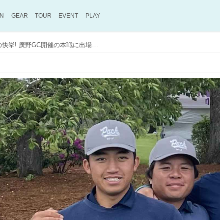
ON
GEAR
TOUR
EVENT
PLAY
親子孫3代で日本アマ出場の快挙! 廣野GC開催の本戦に出場する岡田圭太さん