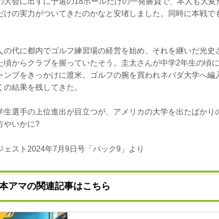
の大会に出ずに予選の18ホールだけの一発勝負で、本人も大変
だけの実力がついてきたのかなと安堵しました。同時に本戦で
んの代に都内でゴルフ練習場の経営を始め、それを継いだ光史
た頃からクラブを握っていたそう。圭太さんが中学2年生の頃に
ャンプをきっかけに渡米。ゴルフの腕を買われネバダ大学へ編
くの結果を残してきた。
学生選手の上位進出が目立つが、アメリカの大学を出たばかり
方やいかに?
ェスト2024年7月9日号「バック9」より
本アマの関連記事はこちら