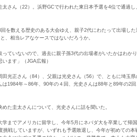
圭太さん（22）。浜野GCで行われた東日本予選を4位で通過
08回を数える歴史のある大会ゆえ、親子2代にわたって出場し
ると、相当レアなケースではないだろうか。
取っていないので、過去に親子孫3代の出場者がいたかはわか
思います」（JGA広報）
岡田光正さん（84）、父親は光史さん（56）で、ともに埼玉県
は1984年～86年、90年の４回、光史さんは88年と89年の2
決めた圭太さんについて、光史さんに話を聞いた。
大学までアメリカに留学し、今年5月にネバダ大を卒業して帰
3度挑戦していますが、いずれも予選敗退し、今年が初めての本