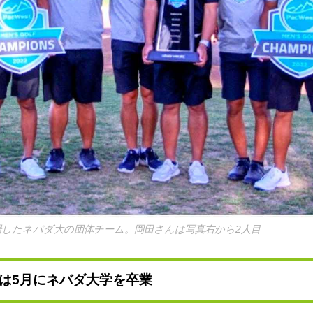
出場したネバダ大の団体チーム。岡田さんは写真右から2人目
は5月にネバダ大学を卒業