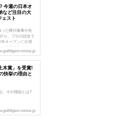
? 今週の日本オ
弟など注目の大
ジェスト
飾った蟬川泰果や先
之介ら、プロの試合で
日本オープンに出場
待の大学生ゴルファ
.golfdigest-minna.jp
アマチュアゴルファ
土木賞」を受賞!
その快挙の理由と
彰。その理由とは?
.golfdigest-minna.jp