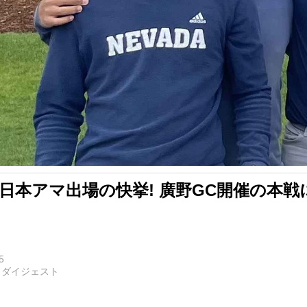
日本アマ出場の快挙! 廣野GC開催の本
5
フダイジェスト