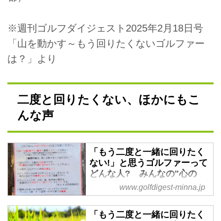
※週刊ゴルフダイジェスト2025年2月18日号
「山を動かす～もう回りたくないゴルファー
は？」より
二度と回りたくない、ほかにもこ
んな声
「もう二度と一緒に回りたく
ない!」と思うゴルファーって
どんな人? みんなの"心の
声"を聞いてみた - みんなのゴ
www.golfdigest-minna.jp
ルフダイジェスト
一緒に来てはみたものの……、
「もう二度と一緒に回りたく