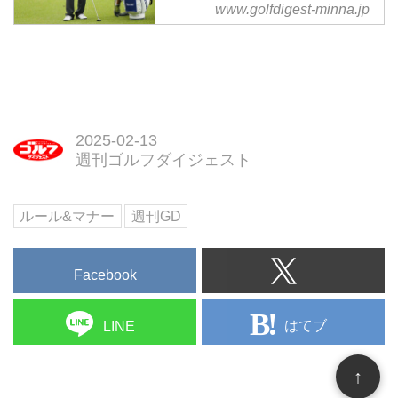
ーマで多くの意見を紹介しよう。
www.golfdigest-minna.jp
て、今回のテーマは、試合の組み
合わせについて。いわゆる「誰と
一緒に回るか」ということです。
プロの試合と言うのは日本オープ
ンやプレーオフなどを除いては３
人組で回るのが基本になっていま
すが、そうなるとやはり一緒に回
2025-02-13
る人との相性って大いに影響あり
週刊ゴルフダイジェスト
ますよね。
「同伴競技者によってスコアが左
ルール&マナー
週刊GD
右される」なんて話もこの世界で
はまことしやかにささやかれてい
ます。僕らアマチュアだって、一
Facebook
緒に回っていてプレーがしやすい
人、ちょっと嫌だなーって人いま
すもんね(-_-)/~~...
はてブ
LINE
↑