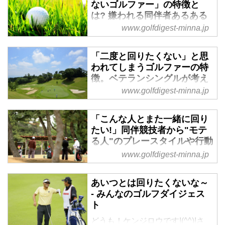
「もうアナタとは回らない」と心
ないゴルファー」の特徴と
で宣言すること、ありますよね。
は? 嫌われる同伴者あるある
口に出しては言えない皆さんの心
まとめ。女性ゴルファーから
www.golfdigest-minna.jp
の叫び集です。
のシビアな声も…… - みんな
のゴルフダイジェスト
「二度と回りたくない」と思
「もう二度と一緒に回りたくな
われてしまうゴルファーの特
い!」と思うゴルファーってどん
徴。ベテランシングルが考え
な人? というテーマで、みなさん
る注意点【参上! ゴルファー
www.golfdigest-minna.jp
の声を紹介すると大きな反響が。
応援隊】 - みんなのゴルフダ
イジェスト
そこで第ニ弾を紹介。辛辣な意見
「こんな人とまた一緒に回り
も……。
ゴルフの上達を目指すゴルファー
たい!」同伴競技者から"モテ
にとって役立つ情報を発信する
る人"のプレースタイルや行動
「みんゴル・ゴルファー応援
パターンとは? - みんなのゴル
www.golfdigest-minna.jp
隊」。その隊長に就任したシング
フダイジェスト
ルプレーヤー・マツケンが上達の
「もう二度と一緒に回りたくない
あいつとは回りたくないな～
ヒントになることを紹介。今回
人」の意見を2度紹介したが、ど
- みんなのゴルフダイジェス
は、「超マイペースなゴルファー
ちらも反響が大きかった。今回
ト
は好かれない」がテーマです。
は、「また回りたい人」というテ
どうも！ケンジロウです!(^^)!さ