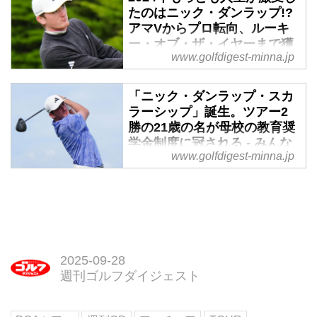
を決めた。そんななか全米オープ
たのはニック・ダンラップ!?
ン初出場のラドビッグ・アバーグ
アマVからプロ転向、ルーキ
が2日間安定したプレーで通算5ア
ー・オブ・ザ・イヤーまで獲
www.golfdigest-minna.jp
得。激動のシーズンをプレー
ンダー単独トップに立った。
バック - みんなのゴルフダイ
ジェスト
「ニック・ダンラップ・スカ
ラーシップ」誕生。ツアー2
モンスターイヤーを謳歌したスコ
勝の21歳の名が母校の教育奨
ッティ・シェフラー、メジャー無
学金制度に冠される - みんな
冠最強の肩書を下ろし一気にメジ
www.golfdigest-minna.jp
のゴルフダイジェスト
ャー2勝したザンダー・シャウフ
ェレ。彼らの1年も激動だった
昨年1月大学2年で初出場したアメ
が、誰よりも人生が一変したのは
リカンエキスプレスでフィル・ミ
33年ぶりにPGAツアーでアマチ
ケルソン以来33年ぶりのアマチュ
ュア優勝を挙げたニック・ダンラ
ア優勝を飾り一躍時の人となった
ップだろう。選手間の互選で選ば
ニック・ダンラップ。21歳の彼に
2025-09-28
れるルーキー・オブ・ザ・イヤー
また1つ勲章が増えた。母校アラ
週刊ゴルフダイジェスト
を獲得した21歳の激動のシーズン
バマ大学の教育奨学金制度に自ら
をプレーバック。
の名前が冠されることになったの
だ。