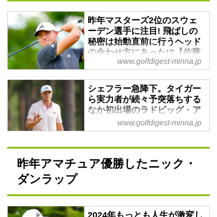
昨年マスターズ2位のスウェ
ーデン選手に注目! 飛ばしの
秘密は始動直前に行うヘッド
の合わせ方にあった!?【佐藤
www.golfdigest-minna.jp
信人アイズ】 - みんなのゴル
フダイジェスト
シェフラー急降下。タイガー
ツアー解説でおなじみの佐藤信人
ら実力者が続々予突落ちする
プロ。今回は、2月のジェネシス
なか初出場のラドビッグ・ア
招待でPGAツアー2勝目をマーク
バーグが単独トップ【全米オ
したラドビッグ・アバーグ選手に
www.golfdigest-minna.jp
ープン】 - みんなのゴルフダ
ついて語ってもらった。
イジェスト
屈指の難コース、パインハースト
昨年アマチュア優勝したニック・
No.2のサディスティックなセッテ
ダンラップ
ィングに大本命のスコッティ・シ
ェフラーさえ大苦戦。予選カット
ライン（通算5オーバー）ギリギ
リでかろうじて決勝ラウンド進出
2024年もっとも人生が激変し