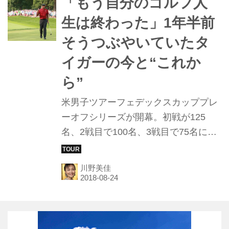
「もう自分のゴルフ人
生は終わった」1年半前
そうつぶやいていたタ
イガーの今と“これか
ら”
米男子ツアーフェデックスカッププレ
ーオフシリーズが開幕。初戦が125
名、2戦目で100名、3戦目で75名に絞
られ、最終戦のツアー選手権に出場が
許されるのは上位30名のみ。その舞台
川野美佳
にタイガー・ウッズが2013年以来5年
ぶりに帰ってきた。