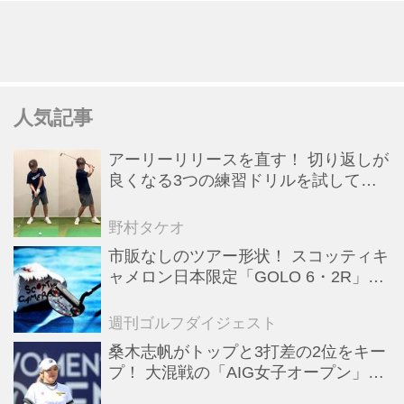
人気記事
アーリーリリースを直す！ 切り返しが
良くなる3つの練習ドリルを試してみ
た
野村タケオ
市販なしのツアー形状！ スコッティキ
ャメロン日本限定「GOLO 6・2R」が
美しすぎる！【キャメロンマニア宣
言】
週刊ゴルフダイジェスト
桑木志帆がトップと3打差の2位をキー
プ！ 大混戦の「AIG女子オープン」で
勝みなみ＆古江彩佳も逆転圏内で運命