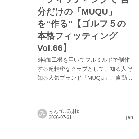
分だけの「MUQU」
を“作る”【ゴルフ５の
本格フィッティング
Vol.66】
5軸加工機を用いてフルミルドで制作
する超精密なクラブとして、知る人ぞ
知る人気ブランド「MUQU」。自動車
部品の金型製作の技術を応用して、
0.01㎜レベルの高精度で、インゴッド
から削り出してヘッドを制作してい
みんゴル取材班
み
る。ゴルフ５プレステージでは現在ア
イアン、ウェッジ、パターを取り扱っ
ているが、今夏新たにパターのフィッ