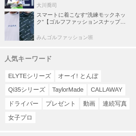
の最終日へ【米女子ツアー】
大川喬司
スマートに着こなす“洗練モックネッ
ク”【ゴルフファッションスナップ
#57】
みんゴルファッション班
人気キーワード
ELYTEシリーズ
オーイ! とんぼ
Qi35シリーズ
TaylorMade
CALLAWAY
ドライバー
プレゼント
動画
連続写真
女子プロ