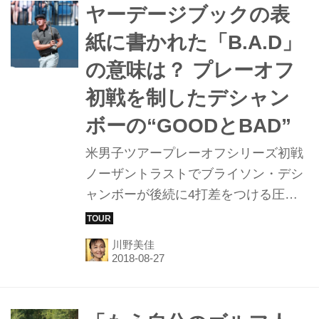
ティングキットを導入し、フィッティ
ヤーデージブックの表
ング対応のパター「SEN」の取り扱い
紙に書かれた「B.A.D」
を開始した。
の意味は？ プレーオフ
初戦を制したデシャン
ボーの“GOODとBAD”
米男子ツアープレーオフシリーズ初戦
ノーザントラストでブライソン・デシ
ャンボーが後続に4打差をつける圧勝
で今季2勝目を挙げた。なにかとお騒
がせの24歳の良い顔、悪い顔とは？
川野美佳