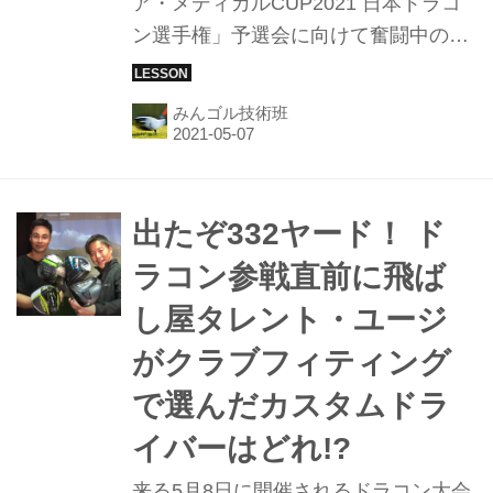
ア・メディカルCUP2021 日本ドラコ
ン選手権」予選会に向けて奮闘中のタ
レントのユージ。大会も間近というこ
とで、師匠のプロゴルファーのドラコ
みんゴル技術班
ン女王・高島早百合とともに、会場で
ある千葉県の「日本長江ゴルフクラ
ブ」を視察。ドラコン会場となる予定
の10番ホールで実際に球を打ってみ
出たぞ332ヤード！ ド
た。
ラコン参戦直前に飛ば
し屋タレント・ユージ
がクラブフィティング
で選んだカスタムドラ
イバーはどれ!?
来る5月8日に開催されるドラコン大会