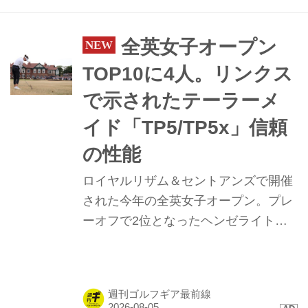
トのユージさんのド肝を抜いた。そし
て、2024年7月9日号の「週刊ゴルフダ
イジェスト」では、そのダブルグリッ
全英女子オープン
プを使った練習法をユージさんが体験
TOP10に4人。リンクス
している。「みんゴル」でもその一部
で示されたテーラーメ
を紹介します！
イド「TP5/TP5x」信頼
の性能
ロイヤルリザム＆セントアンズで開催
された今年の全英女子オープン。プレ
ーオフで2位となったヘンゼライトを
はじめ、トップ10に4名が入るなど
「TP5/TP5x」ボールが存在感を示し
た。硬い地面と風が絡むコンディショ
週刊ゴルフギア最前線
ンで発揮された、縦距離の精度と最新