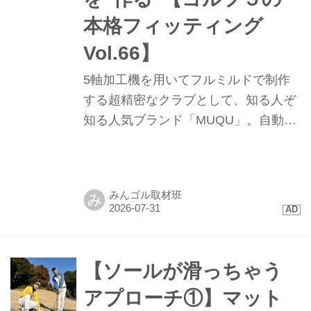
本格フィッティング
Vol.66】
5軸加工機を用いてフルミルドで制作
する超精密なクラブとして、知る人ぞ
知る人気ブランド「MUQU」。自動車
部品の金型製作の技術を応用して、
0.01㎜レベルの高精度で、インゴッド
から削り出してヘッドを制作してい
みんゴル取材班
み
る。ゴルフ５プレステージでは現在ア
イアン、ウェッジ、パターを取り扱っ
ているが、今夏新たにパターのフィッ
ティングキットを導入し、フィッティ
【ソールが滑っちゃう
ング対応のパター「SEN」の取り扱い
アプローチ①】マット
を開始した。