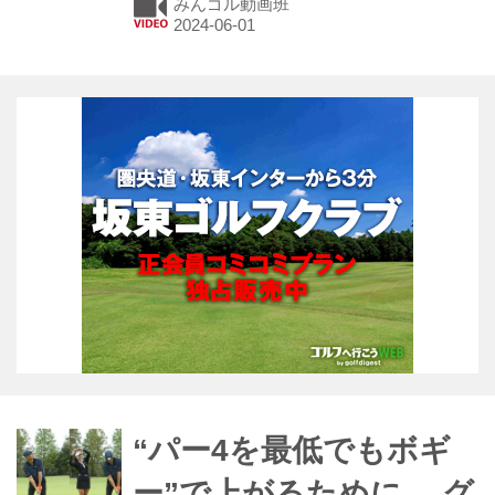
みんゴル動画班
ユーチューブチャンネル「ギア王」
が、ユージにピッタリ合う“間”クラブ
を提案。果たしてユージにハマるクラ
ブは見つかるのか。
“パー4を最低でもボギ
ー”で上がるために、 グ