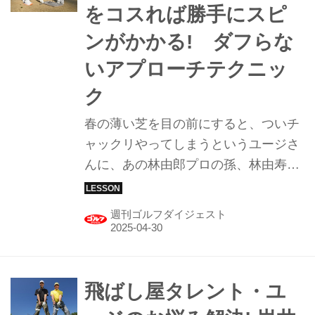
をコスれば勝手にスピ
ンがかかる! ダフらな
いアプローチテクニッ
ク
春の薄い芝を目の前にすると、ついチ
ャックリやってしまうというユージさ
んに、あの林由郎プロの孫、林由寿プ
ロが、“林流ソール滑らせ法”を伝授。
週刊ゴルフダイジェスト5月6日号では
週刊ゴルフダイジェスト
ソールをズズズ～ッと滑らせて、ググ
ッとスピンをかけるアプローチに挑戦
している。「みんゴル」では前編後編
の2回に分けてご紹介。【2回中1回
飛ばし屋タレント・ユ
目】