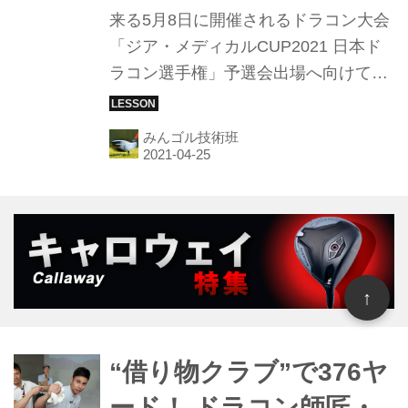
来る5月8日に開催されるドラコン大会
「ジア・メディカルCUP2021 日本ド
ラコン選手権」予選会出場へ向けて、
ツアープロにしてドラコンの女王・高
島早百合の元、猛特訓中のタレント・
みんゴル技術班
ユージ。さらなる飛距離アップのた
め、高島早百合の師匠・和田正義に飛
距離アップに重要な7つのトレーニン
グを伝授してもらった。
↑
“借り物クラブ”で376ヤ
ード！ ドラコン師匠・