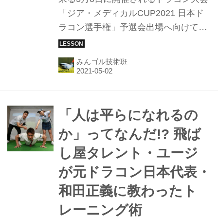
「ジア・メディカルCUP2021 日本ド
ラコン選手権」予選会出場へ向けて、
特訓中の飛ばし屋タレント・ユージ
が、大会本番で使用するドラコン用ク
みんゴル技術班
ラブを見繕うべく、本場アメリカでレ
ッスンやクラブのセッティングの経験
もあるノリ―こと堀口宣篤プロのもと
でガチフィッティングに挑戦。ピタリ
「人は平らになれるの
とハマる一本を手のすることはできる
か」ってなんだ!? 飛ば
のか!?
し屋タレント・ユージ
が元ドラコン日本代表・
和田正義に教わったト
レーニング術