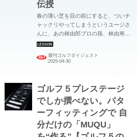
伝授
春の薄い芝を目の前にすると、ついチ
ャックリやってしまうというユージさ
んに、あの林由郎プロの孫、林由寿プ
ロが、“林流ソール滑らせ法”を伝授。
週刊ゴルフダイジェスト5月6日号では
週刊ゴルフダイジェスト
ソールをズズズ～ッと滑らせて、ググ
ッとスピンをかけるアプローチに挑戦
している。「みんゴル」では前編後編
の2回に分けてご紹介。【2回中2回
ゴルフ５プレステージ
目】 ▶「ソールが滑っちゃうアプロー
でしか撰べない。パタ
チ①マットをコスれば勝手にスピンが
ーフィッティングで 自
かかる!」を読む
分だけの「MUQU」
を“作る”【ゴルフ５の