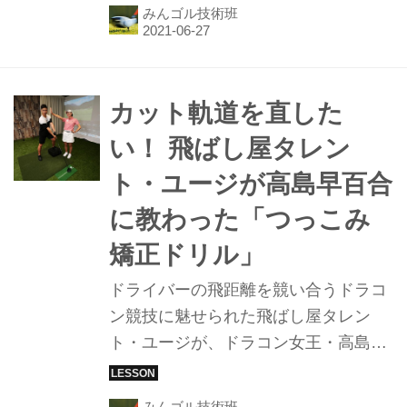
飛距離アップを目指して日本ドラコン
みんゴル技術班
界のトッププロ・小井土峡太と豊永智
大の2名から特別レッスンを受講！2週
連続レッスンの2週目は、豊永プロの
飛ばしの秘密を伝授してもらおう。
カット軌道を直した
い！ 飛ばし屋タレン
ト・ユージが高島早百合
に教わった「つっこみ
矯正ドリル」
ドライバーの飛距離を競い合うドラコ
ン競技に魅せられた飛ばし屋タレン
ト・ユージが、ドラコン女王・高島早
百合師匠に弟子入り。さらなる飛距離
アップを目指して、ユージのカットス
みんゴル技術班