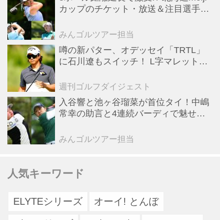
カップのチケット・放送＆注目選手ま
とめ【JLPGAトーナメント観戦ガイ
ド】
みんゴルツアー担当
噂の新パター、オデッセイ「TRTL」
に石川遼もスイッチ！ L字マレットか
らの“大転換”で成績上昇中
週刊ゴルフダイジェスト
入谷響と池ヶ谷瑠菜が首位タイ！中嶋
常幸の助言と4連続バーディで魅せた
初日【国内女子ツアー】
みんゴルツアー担当
人気キーワード
ELYTEシリーズ
オーイ! とんぼ