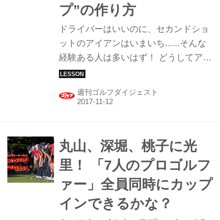
プ”の作り方
ドライバーはいいのに、セカンドショ
ットのアイアンはいまいち......そんな
経験ある人は多いはず！ どうしてアイ
アンが上手く打てないのか。「多くの
ゴルファーは、アイアンもドライバー
週刊ゴルフダイジェスト
も大きく振り上げようとしています
が、アイアンでは“振りすぎ”になるん
です」と佐伯三貴プロ。アイアンマン
への近道を教えてもらった。
丸山、深堀、桃子に光
里！ 「7人のプロゴルフ
ァー」全員同時にカップ
インできるかな？