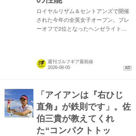
ロイヤルリザム＆セントアンズで開催
された今年の全英女子オープン。プレ
ーオフで2位となったヘンゼライトを
はじめ、トップ10に4名が入るなど
「TP5/TP5x」ボールが存在感を示し
た。硬い地面と風が絡むコンディショ
週刊ゴルフギア最前線
ンで発揮された、縦距離の精度と最新
技術に迫る。
「アイアンは『右ひじ
直角』が鉄則です」。佐
伯三貴が教えてくれ
た“コンパクトトッ