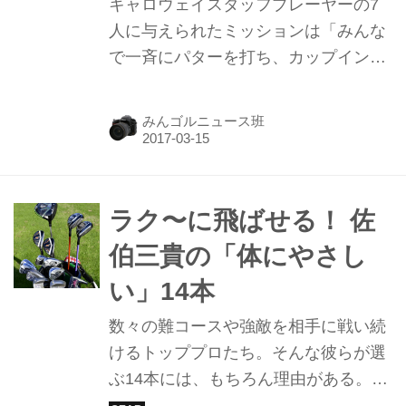
キャロウェイスタッフプレーヤーの7
人に与えられたミッションは「みんな
で一斉にパターを打ち、カップインす
ること」。誰がどこに立つ？ 打つタイ
ミングはどうする？ 掛け声は？ など
みんゴルニュース班
など、7人のプロたちによる大爆笑の
悪戦苦闘っぷりをぜひご覧頂こう！
ラク〜に飛ばせる！ 佐
伯三貴の「体にやさし
い」14本
数々の難コースや強敵を相手に戦い続
けるトッププロたち。そんな彼らが選
ぶ14本には、もちろん理由がある。今
回は、復活優勝を目指す佐伯三貴プロ