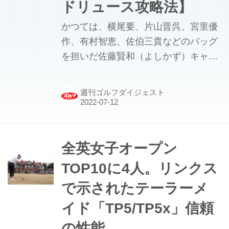
ドリュース攻略法】
かつては、横尾要、片山晋呉、宮里優
作、有村智恵、佐伯三貴などのバッグ
を担いだ佐藤賢和（よしかず）キャデ
ィ。今は石川遼、イ・ボミ、渋野日向
子らのバッグを担いでいるが、プロキ
週刊ゴルフダイジェスト
ャディの先駆けでもある彼は、2013年
の全英女子オープン（セントアンドリ
ュース・オールドコース）で佐伯三貴
のキャディをやった。佐伯は2日目を
全英女子オープン
終えて首位と1打差の2位に立ち、最終
TOP10に4人。リンクス
的に7位タイに入った。その奮闘劇
で示されたテーラーメ
を、オールドコースの攻略法とともに
振り返る。
イド「TP5/TP5x」信頼
の性能