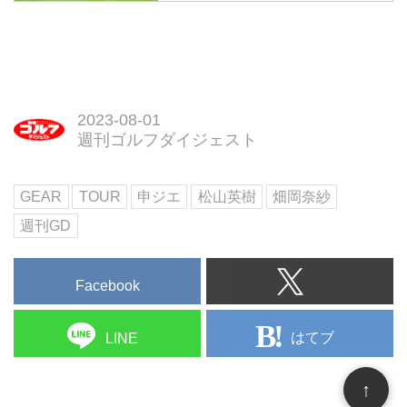
にしたシン・ジエ。さっそく、元
ゴルフのトーナメントでバッグを
世界ランク1位に“ベタ足の極意”を
担ぐツアーキャディのゴルフの腕
教わった。
前は? 我々が想像するよりも、は
るかに上手いようだ。
2023-08-01
週刊ゴルフダイジェスト
GEAR
TOUR
申ジエ
松山英樹
畑岡奈紗
週刊GD
Facebook
はてブ
LINE
↑