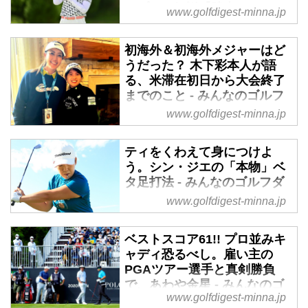
をプロが解説【勝者のスウィ
www.golfdigest-minna.jp
ング】 - みんなのゴルフダイ
ジェスト
初海外＆初海外メジャーはど
鈴木愛とのデッドヒートを制して
うだった？ 木下彩本人が語
「楽天スーパーレディース」で今
る、米滞在初日から大会終了
季2勝目を飾った櫻井心那。ピン
までのこと - みんなのゴルフ
を刺すアイアンショットをみんな
ダイジェスト
www.golfdigest-minna.jp
のゴルフダイジェスト編集部員プ
世界一美しいと言われるペブルビ
ロゴルファー・中村修が解説。
ーチGLで開催された全米女子オ
ティをくわえて身につけよ
ープン。初出場で13位に入った木
う。シン・ジエの「本物」ベ
下彩は、初のアメリカ＆初の海外
タ足打法 - みんなのゴルフダ
メジャーをどう戦い、どう感じた
イジェスト
www.golfdigest-minna.jp
のか? リアルな“あやたん節”で語
毎週のように優勝争いをする韓国
ってもらった。
女子プロたち。その共通点は、ず
ベストスコア61!! プロ並みキ
ばりベタ足インパクトだ。「腰が
ャディ恐るべし。雇い主の
引けちゃうと『ニセベタ足』です
PGAツアー選手と真剣勝負
よ」と話すのは、2017年ニトリ
で、あわや金星 - みんなのゴ
www.golfdigest-minna.jp
レディスで今シーズン初勝利を手
ルフダイジェスト