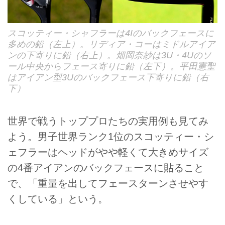
スコッティー・シャフラーは4Iのバックフェースに
多めの鉛（左上）。リディア・コーはミドルアイア
ンの下寄りに鉛（右上）。畑岡奈紗は3U・4Uのソ
ール中央からフェース寄りに鉛（左下）。平田憲聖
はアイアン型3Uのバックフェース下寄りに鉛（右
下）
世界で戦うトッププロたちの実用例も見てみ
よう。男子世界ランク1位のスコッティー・シ
ェフラーはヘッドがやや軽くて大きめサイズ
の4番アイアンのバックフェースに貼ること
で、「重量を出してフェースターンさせやす
くしている」という。