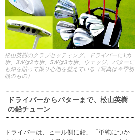
松山英樹のクラブセッティング。ドライバーに1カ
所、3Wは2カ所、5Wは3カ所、ウェッジ、パターに
も鉛を貼って振り心地を整えている（写真は今季初
頭のもの）
ドライバーからパターまで、松山英樹
の鉛チューン
ドライバーは、ヒール側に鉛。「単純につか