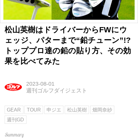
松山英樹はドライバーからFWにウ
ェッジ、パターまで“鉛チューン”!?
トッププロ達の鉛の貼り方、その効
果を比べてみた
2023-08-01
週刊ゴルフダイジェスト
GEAR
TOUR
申ジエ
松山英樹
畑岡奈紗
週刊GD