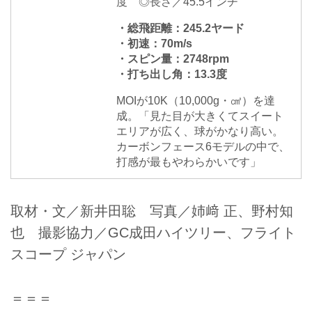
度 ◎長さ／45.5インチ
・総飛距離：245.2ヤード
・初速：70m/s
・スピン量：2748rpm
・打ち出し角：13.3度
MOIが10K（10,000g・㎠）を達
成。「見た目が大きくてスイート
エリアが広く、球がかなり高い。
カーボンフェース6モデルの中で、
打感が最もやわらかいです」
取材・文／新井田聡 写真／姉﨑 正、野村知
也 撮影協力／GC成田ハイツリー、フライト
スコープ ジャパン
＝＝＝