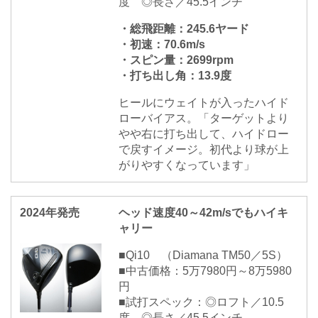
度 ◎長さ／45.5インチ
・総飛距離：245.6ヤード
・初速：70.6m/s
・スピン量：2699rpm
・打ち出し角：13.9度
ヒールにウェイトが入ったハイド
ローバイアス。「ターゲットより
やや右に打ち出して、ハイドロー
で戻すイメージ。初代より球が上
がりやすくなっています」
2024年発売
ヘッド速度40～42m/sでもハイキ
ャリー
■Qi10 （Diamana TM50／5S）
■中古価格：5万7980円～8万5980
円
■試打スペック：◎ロフト／10.5
度 ◎長さ／45.5インチ