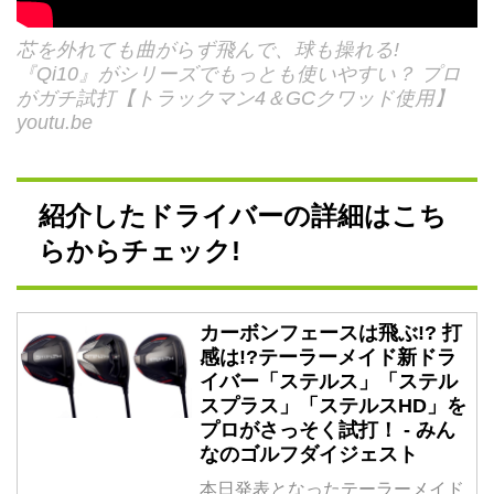
芯を外れても曲がらず飛んで、球も操れる!
『Qi10』がシリーズでもっとも使いやすい？ プロ
がガチ試打【トラックマン4＆GCクワッド使用】
youtu.be
紹介したドライバーの詳細はこち
らからチェック!
カーボンフェースは飛ぶ!? 打
感は!?テーラーメイド新ドラ
イバー「ステルス」「ステル
スプラス」「ステルスHD」を
プロがさっそく試打！ - みん
なのゴルフダイジェスト
本日発表となったテーラーメイド