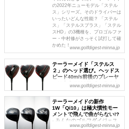
の2022年ニューモデル「ステル
ス」シリーズ。そのドライバーは
いったいどんな性能？ 「ステル
ス」「ステルスプラス」「ステル
スHD」の3機種を、プロゴルファ
ー・中村修がさっそく試打して確
かめた！
www.golfdigest-minna.jp
テーラーメイド「ステルス
２」のヘッド選び。ヘッドス
ピード40m/s前後のプレーヤ
ーに合うのはどれ？ - みんな
www.golfdigest-minna.jp
のゴルフダイジェスト
米ツアーの人気選手たちが使い、
テーラーメイドの新作
魅力的なドライバー「ステルス
1W「Qi10」は極大慣性モー
2」シリーズ。購入を考えている
メントで飛んで曲がらない!?
ゴルファーでヘッドスピード
- みんなのゴルフダイジェス
40m/sくらいの人が買って間違い
www.golfdigest-minna.jp
ト