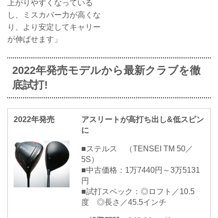
上がりやすくなっている
し、ミスカバー力が高くな
り、より安定してキャリー
が伸ばせます」
2022年発売モデルから最新クラブを徹
底試打!
2022年発売
アスリートが高打ち出し&低スピン
に
■ステルス （TENSEI TM 50／
5S）
■中古価格：1万7440円～3万5131
円
■試打スペック：◎ロフト／10.5
度 ◎長さ／45.5インチ