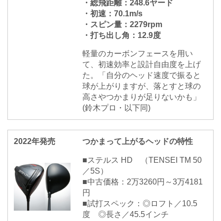
・総飛距離：248.6ヤード
・初速：70.1m/s
・スピン量：2279rpm
・打ち出し角：12.9度
軽量のカーボンフェースを用い
て、初速効率と設計自由度を上げ
た。「自分のヘッド速度で振ると
球が上がりますが、落とすと球の
高さやつかまりが足りないかも」
(鈴木プロ・以下同)
2022年発売
つかまって上がるヘッドの特性
■ステルス HD （TENSEI TM 50
／5S）
■中古価格：2万3260円～3万4181
円
■試打スペック：◎ロフト／10.5
度 ◎長さ／45.5インチ