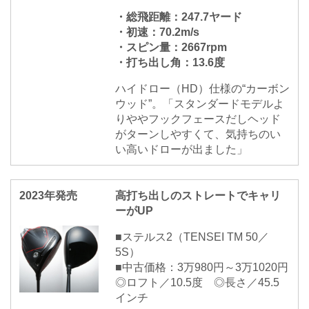
・総飛距離：247.7ヤード
・初速：70.2m/s
・スピン量：2667rpm
・打ち出し角：13.6度
ハイドロー（HD）仕様の“カーボン
ウッド”。「スタンダードモデルよ
りややフックフェースだしヘッド
がターンしやすくて、気持ちのい
い高いドローが出ました」
2023年発売
高打ち出しのストレートでキャリ
ーがUP
■ステルス2（TENSEI TM 50／
5S）
■中古価格：3万980円～3万1020円
◎ロフト／10.5度 ◎長さ／45.5
インチ