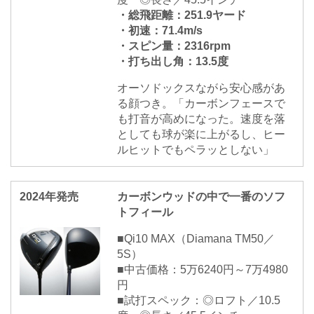
・総飛距離：251.9ヤード
・初速：71.4m/s
・スピン量：2316rpm
・打ち出し角：13.5度
オーソドックスながら安心感があ
る顔つき。「カーボンフェースで
も打音が高めになった。速度を落
としても球が楽に上がるし、ヒー
ルヒットでもペラッとしない」
2024年発売
カーボンウッドの中で一番のソフ
トフィール
■Qi10 MAX（Diamana TM50／
5S）
■中古価格：5万6240円～7万4980
円
■試打スペック：◎ロフト／10.5