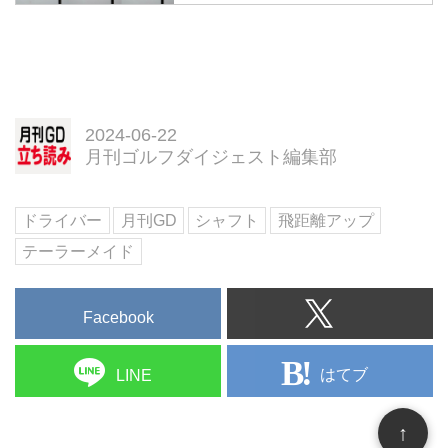
ないものはどれなのか？ ゴルフ
PGAツアー開幕戦の「ザ・セント
ステージ成城のクラブナビゲータ
リー」でコリン・モリカワが数年
ー・吉田朋広が答える。
来使用していた2020年モデル
写真左から「ステルス2プラ
『SIM』から新ドライバーにスイ
ス」、「ステルス2」、「ステル
ッチしたのは既報のとおり。その
ス2 HD」。ヘッドスピード40m/s
2024-06-22
新ドライバー『Qi10』シリーズに
くらいの人はどれを選べばいい
月刊ゴルフダイジェスト編集部
ついてテーラーメイドからついに
の？
リリースが届いた。
今回のコラムは「ステルス２」を
お使いで、すでに良い結果が出て
ドライバー
月刊GD
シャフト
飛距離アップ
いるという方には必要ありませ
テーラーメイド
ん。あくまでもこれからテーラー
メイドの「ステル...
Facebook
はてブ
LINE
↑