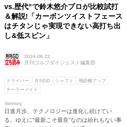
vs.歴代”で鈴木悠介プロが比較試打
＆解説!「カーボンツイストフェース
はチタンじゃ実現できない高打ち出
し&低スピン」
2024-06-22
月刊ゴルフダイジェスト編集部
ドライバー
月刊GD
シャフト
飛距離アップ
テーラーメイド
日進月歩、テクノロジーは進化し続けてい
る。ゆえに“最新こそ最良”なのは紛れもない事