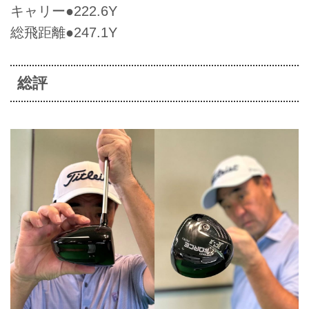
キャリー●222.6Y
総飛距離●247.1Y
総評