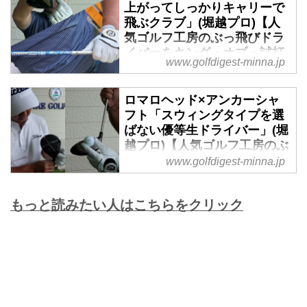
上がってしっかりキャリーで
店「町中華」にスポットが当たっ
飛ぶクラブ」(堀越プロ)【人
て久しいが、同じように地域に根
気ゴルフ工房のぶっ飛びドラ
ざしたゴルフショップといえば
イバーをキング・オブ・試打
「ゴルフ工房」がある。経験豊か
www.golfdigest-minna.jp
が語る】 - みんなのゴルフダ
なクラフトマンが使い手の要望に
イジェスト
合わせ、ヘッドとシャフトを組む
ロマロヘッド×アンカーシャ
地域に根ざした大衆的な中華料理
「カスタムクラブ(地クラブ)」が
フト「スウィングタイプを選
店「町中華」にスポットが当たっ
人気だ。そこで、人気工房の「飛
ばない優等生ドライバー」(堀
て久しいが、同じように地域に根
ぶスペック」を週イチで紹介！
越プロ)【人気ゴルフ工房のぶ
ざしたゴルフショップといえば
試打者はゴルフダイジェストで四
っ飛びドライバーをキング・
www.golfdigest-minna.jp
「ゴルフ工房」がある。経験豊か
半世紀にわたり世に出たほぼすべ
オブ・試打が語る】 - みんな
なクラフトマンが使い手の要望に
てのクラブを打ってきた堀越良和
のゴルフダイジェスト
合わせ、ヘッドとシャフトを組む
プロだ。
もっと読みたい人はこちらをクリック
地域に根ざした大衆的な中華料理
「カスタムクラブ(地クラブ)」が
店「町中華」にスポットが当たっ
人気だ。そこで、人気工房の「飛
て久しいが、同じように地域に根
ぶスペック」を週イチで紹介！
ざしたゴルフショップといえば
試打者はゴルフダイジェストで四
「ゴルフ工房」がある。経験豊か
半世紀にわたり世に出たほぼすべ
なクラフトマンが使い手の要望に
てのクラブを打ってきた堀越良和
合わせ、ヘッドとシャフトを組む