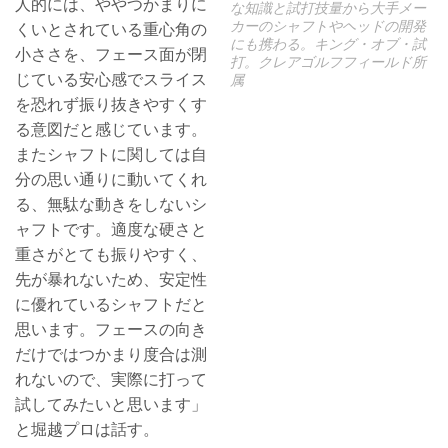
人的には、ややつかまりに
な知識と試打技量から大手メー
カーのシャフトやヘッドの開発
くいとされている重心角の
にも携わる。キング・オブ・試
小ささを、フェース面が閉
打。クレアゴルフフィールド所
じている安心感でスライス
属
を恐れず振り抜きやすくす
る意図だと感じています。
またシャフトに関しては自
分の思い通りに動いてくれ
る、無駄な動きをしないシ
ャフトです。適度な硬さと
重さがとても振りやすく、
先が暴れないため、安定性
に優れているシャフトだと
思います。フェースの向き
だけではつかまり度合は測
れないので、実際に打って
試してみたいと思います」
と堀越プロは話す。