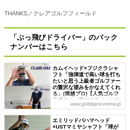
THANKS／クレアゴルフフィールド
「ぶっ飛びドライバー」のバック
ナンバーはこちら
カムイヘッド×フジクラシャ
フト「強弾道で高い球を打ち
たいと思う上級者ゴルファー
の贅沢な望みをかなえてくれ
る」(堀越プロ)【人気ゴルフ
工房のぶっ飛びドライバーを
www.golfdigest-minna.jp
キング・オブ・試打が語る】
- みんなのゴルフダイジェス
ト
エミリッドバハマヘッド
×USTマミヤシャフト「球が
地域に根ざした大衆的な中華料理