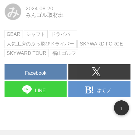
プロだ。
「カスタムクラブ(地クラブ)」が
み
2024-08-20
人気だ。そこで、人気工房の「飛
みんゴル取材班
ぶスペック」を週イチで紹介！
試打者はゴルフダイジェストで四
GEAR
シャフト
ドライバー
半世紀にわたり世に出たほぼすべ
てのクラブを打ってきた堀越良和
人気工房のぶっ飛びドライバー
SKYWARD FORCE
プロだ。
SKYWARD TOUR
福山ゴルフ
Facebook
はてブ
LINE
↑