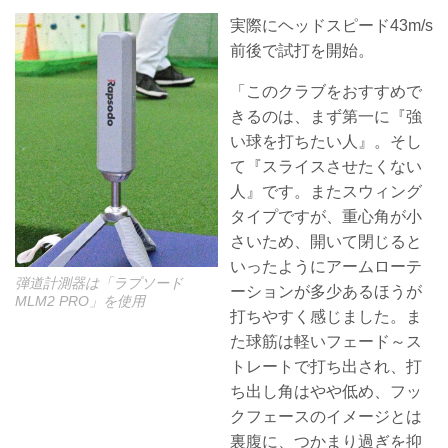
実際にヘッドスピード43m/s
前後で試打を開始。
「このクラブをおすすめで
きるのは、まず第一に『強
い球を打ちたい人』。そし
て『スライスさせたくない
人』です。またスウィング
タイプですが、重心角が小
さいため、開いて閉じると
いったようにアームローテ
弾道計測器は「ラプソード
ーションが多少あるほうが
MLM2 PRO」を使用
打ちやすく感じました。ま
た球筋は軽いフェード～ス
トレートで打ち出され、打
ち出し角はやや低め、フッ
クフェースのイメージとは
裏腹に、つかまり過ぎを抑