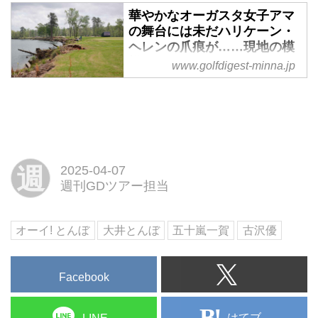
すが、規定により囲み取材のみ。
べて木がかなり少なくなっている
華やかなオーガスタ女子アマ
松山英樹がマスターズを制した21
ということで、せっかくのジョー
のが一目瞭然」という。さらに街
の舞台には未だハリケーン・
年、その前週に梶谷翼が優勝した
ジア州オーガスタにまで来たの
中にハリケーン被害の爪痕が今も
ヘレンの爪痕が……現地の模
「オーガスタ女子アマ」。今年は
で、オーガスタの街を取材するこ
生々しく残っていた。
様をレポート - みんなのゴル
梶谷を含む日本人3名が参加。チ
www.golfdigest-minna.jp
とに。ただ闇雲に歩いても面白い
フダイジェスト
ャンピオンズ・リトリートGCで
ネタがみつかるかわからないの
実施された2日間の予選ラウンド
2年ぶりに出場した梶谷翼、3年連
で、オーガスタ在住の日本人女
の結果、新地真美夏と倉林紅がマ
続出場の新地真美夏、初出場の倉
性“ケイさん”に話を聞き、おすす
スターズの会場であるオーガスタ
林紅の3人の日本人が出場するオ
めの老舗ゴルフショップに突撃し
ナショナルGC行きを決めた。2日
ーガスタ女子アマの予選がチャン
た。
目から現地に入ったゴルフダイジ
ピオンズ・リトリートGCで2日間
週
2025-04-07
ェストの特派編集者のレポートを
開催された。36ホールの合計スコ
週刊GDツアー担当
お届けする。
アで30位タイまでがオーガスタナ
ショナルGCで金曜日に行われる
オーイ! とんぼ
大井とんぼ
五十嵐一賀
古沢優
決勝に進むが、日本勢では新地と
倉林が決勝に進んだ。とくに初日
に6オーバーの68位タイと出遅れ
Facebook
た倉林だったが、2日目にこの日
のベストスコア「65」を叩きだし
て滑り込みで決勝に進出した。
はてブ