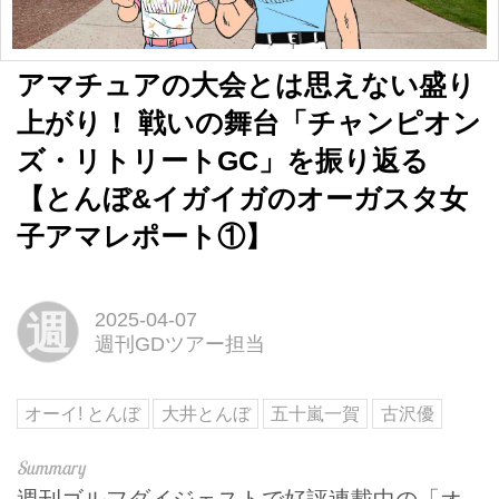
アマチュアの大会とは思えない盛り
上がり！ 戦いの舞台「チャンピオン
ズ・リトリートGC」を振り返る
【とんぼ&イガイガのオーガスタ女
子アマレポート①】
週
2025-04-07
週刊GDツアー担当
オーイ! とんぼ
大井とんぼ
五十嵐一賀
古沢優
週刊ゴルフダイジェストで好評連載中の「オ