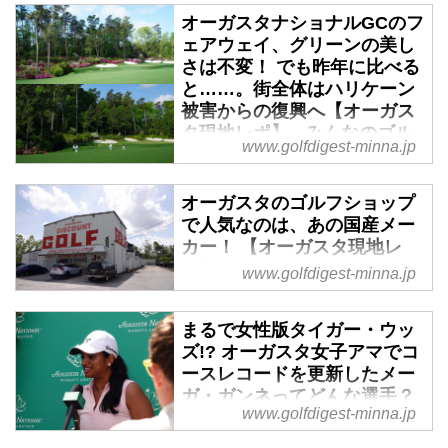
オーガスタナショナルGCのフ
ェアウェイ、グリーンの美し
さは不変！ でも昨年に比べる
と……。街全体はハリケーン
被害からの復興へ【オーガス
タ現地レポ】 - みんなのゴル
www.golfdigest-minna.jp
フダイジェスト
オーガスタ女子アマ決勝が6日
オーガスタのゴルフショップ
（土）、オーガスタナショナル
で人気なのは、あの国産メー
GCで開催された。予選が行われ
カー！ 【オーガスタ現地レ
たチャンピオンズ・リトリート
ポ】 - みんなのゴルフダイジ
www.golfdigest-minna.jp
GCのハリケーン被害はすでに伝
ェスト
えたとおりだが、コースへのメデ
昨日終わったオーガスタ女子アマ
ィアの立ち入りは決勝まで許可さ
まるで女性版タイガー・ウッ
の予選ラウンド。明日の決勝ラウ
れていなかったため、オーガスタ
ズ!? オーガスタ女子アマでコ
ンドの前に、予選落ちした選手を
ナショナルGCの状況を目にした
ースレコードを更新したメー
含め、今日はオーガスタナショナ
のはこの日が初めて。毎年、オー
ガ・ガンネってどんな選手？
www.golfdigest-minna.jp
ルGCでの練習ラウンドデー。も
【オーガスタ現地レポ】 - み
ガスタに足を運ぶ関係者による
ちろん練習ラウンドの取材もしま
んなのゴルフダイジェスト
と、「ホールによっては昨年に比