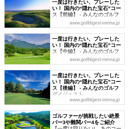
一度は行きたい、プレーした
い！ 国内の“隠れた宝石”コー
ス【前編】 - みんなのゴルフ
ダイジェスト
www.golfdigest-minna.jp
2024年7月23日号の「週刊ゴルフ
ダイジェスト」では、国内外で数
一度は行きたい、プレーした
多くのコースを取材してきた、ゴ
い！ 国内の“隠れた宝石”コー
ルフダイジェスト特別編集委員・
ス【中編】 - みんなのゴルフ
吉川丈雄(通称：ジョー)が日本国
ダイジェスト
www.golfdigest-minna.jp
内の2000カ所以上あるコースの
2024年7月23日号の「週刊ゴルフ
中から、名門と呼ばれるコース
ダイジェスト」では、国内外で数
一度は行きたい、プレーした
や、トーナメントコースのような
多くのコースを取材してきた、ゴ
い！ 国内の“隠れた宝石”コー
知名度はないが、全国には足を運
ルフダイジェスト特別編集委員・
ス【後編】 - みんなのゴルフ
ぶ価値のある名コースを“隠れた
吉川丈雄(通称：ジョー)が日本国
ダイジェスト
宝石コース”として紹介してい
www.golfdigest-minna.jp
内の2000カ所以上あるコースの
る。みんなのゴルフダイジェスト
2024年7月23日号の「週刊ゴルフ
中から、名門と呼ばれるコース
では3回に分けてそのコースを紹
ダイジェスト」では、国内外で数
や、トーナメントコースのような
ゴルファーが挑戦したい絶景
介していこう。第1回目は北海
多くのコースを取材してきた、ゴ
知名度はないが、全国には足を運
パー3や難関パー4をご紹介
道、東北地方の4コースだ！
ルフダイジェスト特別編集委員・
ぶ価値のある名コースを“隠れた
【一度は回りたい! あのコー