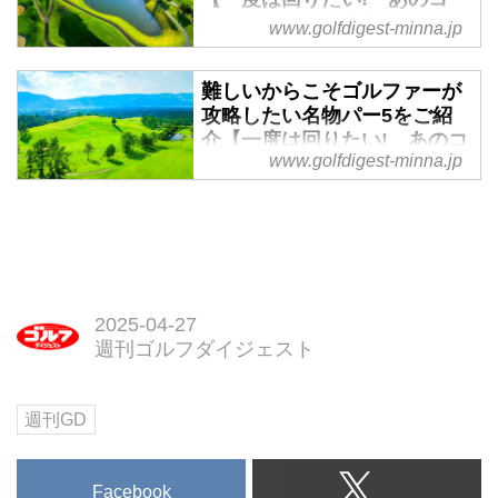
吉川丈雄(通称：ジョー)が日本国
宝石コース”として紹介してい
スの名物ホール①】 - みんな
www.golfdigest-minna.jp
内の2000カ所以上あるコースの
る。みんなのゴルフダイジェスト
のゴルフダイジェスト
中から、名門と呼ばれるコース
では3回に分けてそのコースを紹
や、トーナメントコースのような
日本には2000以上のゴルフ場が
難しいからこそゴルファーが
介していこう。第2回目は新潟、
知名度はないが、全国には足を運
ある。北は北海道、南は沖縄ま
攻略したい名物パー5をご紹
茨城、神奈川の隠れた宝石コース
ぶ価値のある名コースを“隠れた
で、全国には景観の美しいホー
介【一度は回りたい! あのコ
だ！
宝石コース”として紹介してい
ル、池やバンカーでデザインされ
www.golfdigest-minna.jp
ースの名物ホール②】 - みん
る。みんなのゴルフダイジェスト
た芸術的なホール、海越えのスリ
なのゴルフダイジェスト
では3回に分けてそのコースを紹
リングなホールなど、ワクワク、
パー5は上級者であればスコアメ
介していこう。後編では中部地方
ドキドキするようなホールがいく
イクしやすいが、アマチュアはな
以西の宝石4コースだ！
つもある。そんなゴルフ人生にお
かなか難しいもの。距離が長いこ
いて一度は回ってみたいと思わせ
とが主な理由だが、そこに池やバ
るパー3とパー4の「名物ホール」
2025-04-27
ンカーが絡めば、難度はさらに上
紹介しよう。
週刊ゴルフダイジェスト
がる。だが、難しいホールほど、
挑戦意欲がかき立てられるもの
だ。難しいからこそ攻略したい、
週刊GD
そんな名物ホールを集めてみた。
Facebook