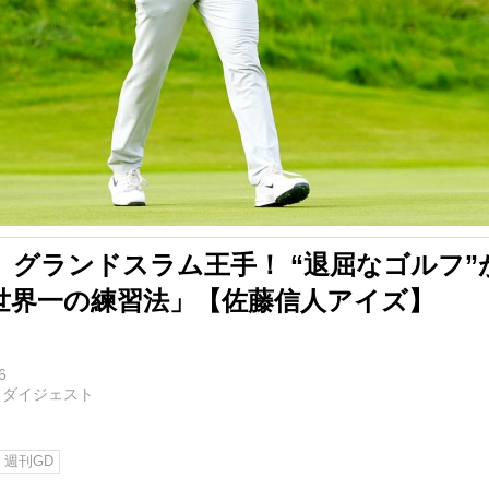
、グランドスラム王手！ “退屈なゴルフ”
世界一の練習法」【佐藤信人アイズ】
6
フダイジェスト
週刊GD