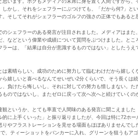
と思います。ボクもメディアの末席に身を置く人間ですから、
。しかし、それをシェフラーにぶつけても、「だから何?」と
す。そしてそれがシェフラーのゴルフの強さの正体でもあると
でのシェフラーのある発言が注目されました。メディアはまた
だ、などという偉業や成績について質問をぶつけました。とこ
フラーは、「結果は自分が意識するものではない」としたうえ
とは素晴らしい、成功のために努力して臨むわけだから嬉しく
から嬉しいと喜べるなんてせいぜい2分くらいで、そう長くは
し、負けたら悔しいし、それに対しての努力も惜しまない。た
るものではないし、またゼロに戻って次へ次へと続けていくの
達観というか、とても率直で人間味のある発言に聞こえました「
ル的に上手くいった」と振り返りましたが、今回は特に72ホー
怒りやフラストレーションを見せる場面もほぼありませんでし
番で、ティーショットをバンカーに入れ、グリーンを狙うもア