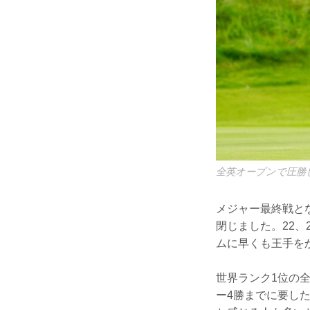
全英オープンで圧勝
メジャー最終戦と
閉じました。22
ムに早くも王手を
世界ランク1位の全
ー4勝までに要し