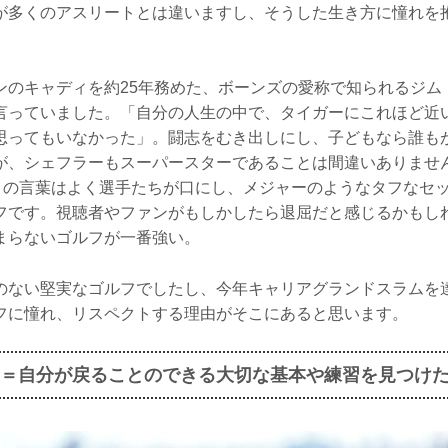
が多くのアスリートとは違いますし、そうした生き方に憧れを
ンのキャディを約25年務めた、ボーンズの愛称で知られるジム
言っていました。「自分の人生の中で、タイガーにこれほど近
思ってもいなかった」。闘志をむき出しにし、子どもなら誰も
が、シェフラーもスーパースターであることは間違いありませ
olf」。この言葉はよく選手たちが口にし、メジャーのようなタフな
フです。視聴者やファンがもしかしたら退屈だと感じるかもし
まらないゴルフが一番強い。
のない堅実なゴルフでしたし、今年キャリアグランドスラムを
フに憧れ、リスペクトする理由がそこにあると思います。
＝自分が戻ることのできる大切な基本や練習を見つけ