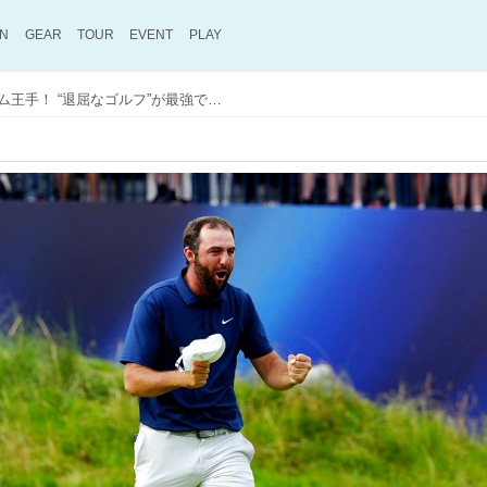
ON
GEAR
TOUR
EVENT
PLAY
シェフラー、グランドスラム王手！ “退屈なゴルフ”が最強である理由と「世界一の練習法」【佐藤信人アイズ】