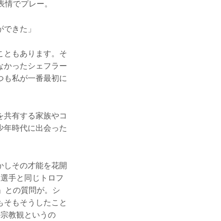
表情でプレー。
ができた」
こともあります。そ
なかったシェフラー
つも私が一番最初に
を共有する家族やコ
少年時代に出会った
かしその才能を花開
名選手と同じトロフ
」との質問が。シ
もそもそうしたこと
か宗教観というの