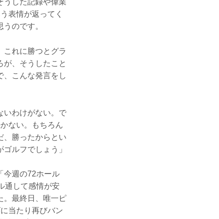
そうした記録や偉業
いう表情が返ってく
思うのです。
、これに勝つとグラ
ろが、そうしたこと
で、こんな発言をし
ないわけがない。で
続かない。もちろん
だ、勝ったからとい
がゴルフでしょう」
今週の72ホール
ル通して感情が安
た。最終日、唯一ピ
ゴに当たり再びバン