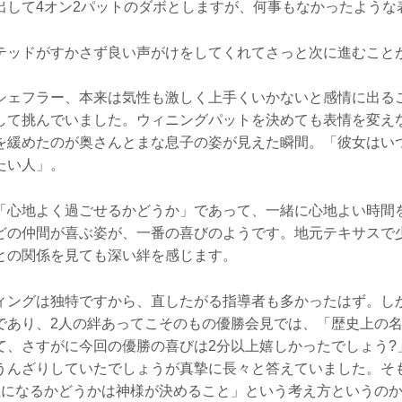
出して4オン2パットのダボとしますが、何事もなかったような
テッドがすかさず良い声がけをしてくれてさっと次に進むこと
シェフラー、本来は気性も激しく上手くいかないと感情に出る
して挑んでいました。ウィニングパットを決めても表情を変え
を緩めたのが奥さんとまな息子の姿が見えた瞬間。「彼女はい
たい人」。
「心地よく過ごせるかどうか」であって、一緒に心地よい時間
どの仲間が喜ぶ姿が、一番の喜びのようです。地元テキサスで
との関係を見ても深い絆を感じます。
ィングは独特ですから、直したがる指導者も多かったはず。し
であり、2人の絆あってこそのもの優勝会見では、「歴史上の
て、さすがに今回の優勝の喜びは2分以上嬉しかったでしょう?
うんざりしていたでしょうが真摯に長々と答えていました。そ
位になるかどうかは神様が決めること」という考え方というの