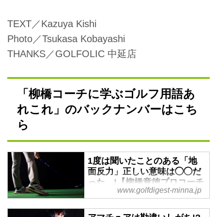
TEXT／Kazuya Kishi
Photo／Tsukasa Kobayashi
THANKS／
GOLFOLIC 中延店
「柳橋コーチに学ぶゴルフ用語あ
れこれ」のバックナンバーはこち
ら
1度は聞いたことのある「地
面反力」正しい意味は◯◯だ
った…!【柳橋章徳プロコーチ
www.golfdigest-minna.jp
に学ぶゴルフ用語あれこれ】
- みんなのゴルフダイジェス
ト