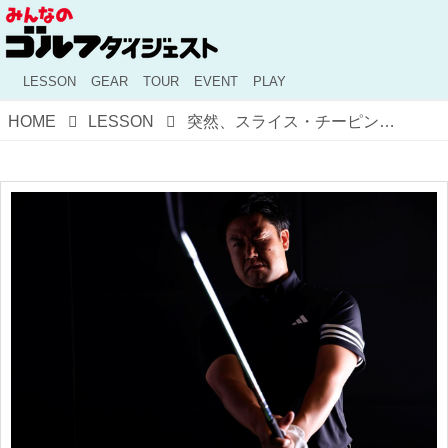
LESSON
GEAR
TOUR
EVENT
PLAY
HOME
LESSON
突然、スライス・チーピン祭り……。どうやってしのげばいい!?【柳橋章徳プロコーチに学ぶゴルフ用語あれこれ】