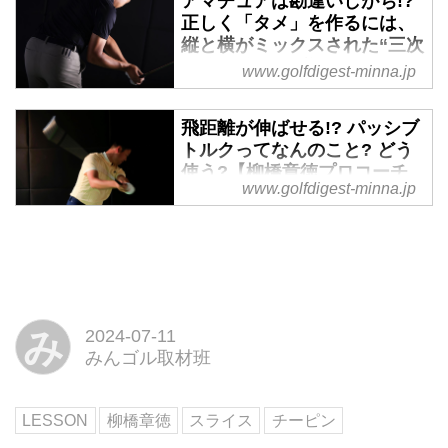
アマチュアは勘違いしがち!?
正しく「タメ」を作るには、
日々さまざまな理論や用語によっ
縦と横がミックスされた“三次
て語られるゴルフ。頻繁に耳にす
元的な動き”が必要だった！
www.golfdigest-minna.jp
るものの実はよく理解できていな
【柳橋章徳プロコーチに学ぶ
いことがある……そんなゴルファ
ゴルフ用語あれこれ】 - みん
ーも多いのではないだろうか。競
飛距離が伸ばせる!? パッシブ
なのゴルフダイジェスト
技志向のアスリートゴルファーか
トルクってなんのこと? どう
ら厚い信頼を寄せられ、ツアープ
日々さまざまな理論や用語によっ
使う?【柳橋章徳プロコーチ
ロコーチとして女子プロの活躍を
て語られるゴルフ。頻繁に耳にす
www.golfdigest-minna.jp
に学ぶゴルフ用語あれこれ】
支えた経歴もあるティーチングプ
るものの実はよく理解できていな
- みんなのゴルフダイジェス
ロの柳橋章徳氏に、今さら聞けな
いことがある……そんなゴルファ
ト
い、だけど今だからこそ知りたい
ーも多いのではないだろうか。競
日々さまざまな理論や用語によっ
ゴルフの用語、理論あれこれを解
技志向のアスリートゴルファーか
て語られるゴルフ。頻繁に耳にす
説してもらおう。今回は地面反力
ら厚い信頼を寄せられ、ツアープ
るものの実はよく理解できていな
について。
ロコーチとして女子プロの活躍を
み
2024-07-11
いことがある……そんなゴルファ
支えた経歴もあるティーチングプ
みんゴル取材班
ーも多いのではないだろうか。競
ロの柳橋章徳氏に、今さら聞けな
技志向のアスリートゴルファーか
い、だけど今だからこそ知りたい
ら厚い信頼を寄せられ、ツアープ
ゴルフの用語、理論あれこれを解
LESSON
柳橋章徳
スライス
チーピン
ロコーチとして女子プロの活躍を
説してもらおう。今回は「タメ」