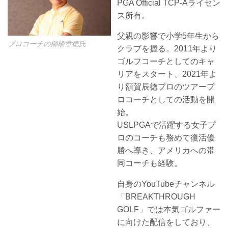
PGA Official TCP-Aライセン
ス所有。
父親の影響で小学5年生から
プロコーチの柳橋章徳氏
クラブを握る。2011年より
ゴルフコーチとしてのキャ
リアをスタート、2021年よ
り額賀辰徳プロのツアープ
ロコーチとしての活動を開
始。
USLPGAで活躍する女子プ
ロのコーチも務めて復活優
勝へ導き、アメリカへの帯
同コーチも経験。
自身のYouTubeチャンネル
「BREAKTHROUGH
GOLF」では本気ゴルファー
に向けた配信をしており、