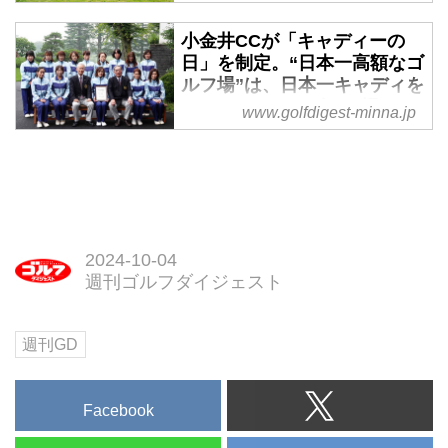
1年間をかけてリニューアルを敢
ルフダイジェスト
行した。
小金井CCが「キャディーの
たびたび話題になるゴルフ場
日」を制定。“日本一高額なゴ
の”カート利用問題”。フェアウェ
ルフ場”は、日本一キャディを
イ乗り入れや酷暑ラウンドでのカ
リスペクトするゴルフ場だっ
www.golfdigest-minna.jp
ート使用、最近話題になったキャ
た!? - みんなのゴルフダイジ
ディも乗るかどうかについてな
ェスト
ど、プロゴルファーや識者らが考
最盛期には会員権が4億円とまで
察した。
言われ、現在も日本一会員権が高
額なゴルフ場であり続けている
「小金井カントリー倶楽部」。そ
2024-10-04
んな小金井CCからの申請によ
週刊ゴルフダイジェスト
り、一般社団法人日本記念日協会
の公認で毎年10月18日が「キャ
ディーの日」に制定された。日本
週刊GD
一高額なゴルフ場が、一体なぜ？
Facebook