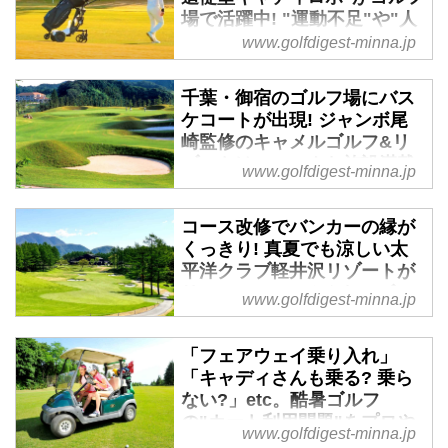
場で活躍中! "運動不足"や"人
手不足"解消に一役? - みんな
www.golfdigest-minna.jp
のゴルフダイジェスト
「ゴルフは歩きがいい」と思って
千葉・御宿のゴルフ場にバス
いるゴルファーには朗報だ。茨城
ケコートが出現! ジャンボ尾
県つくば市にある南筑波ゴルフ場
崎監修のキャメルゴルフ&リ
ゾートはユニークな施設満載
（9ホール）などで、見慣れない
www.golfdigest-minna.jp
- みんなのゴルフダイジェス
光景を目にすることができる。
ト
コース改修でバンカーの縁が
千葉県にびっくり箱のような“遊
くっきり! 真夏でも涼しい太
び場”満載のゴルフ場がある。そ
平洋クラブ軽井沢リゾートが
れは御宿町にあるキャメルゴルフ
リニューアル - みんなのゴル
www.golfdigest-minna.jp
＆ホテルリゾートだ。
フダイジェスト
改修の手を施すことで、コースが
「フェアウェイ乗り入れ」
バージョンアップするという例を
「キャディさんも乗る? 乗ら
紹介。標高1200メートル、北軽
ない?」etc。酷暑ゴルフ
井沢に位置する太平洋クラブ軽井
の"カート利用問題"をプロや
www.golfdigest-minna.jp
沢リゾートの浅間コースは、昨年
識者らで考えた - みんなのゴ