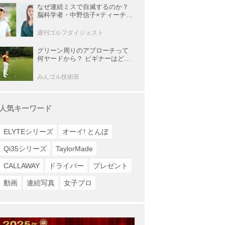
なぜ連続ミスで自滅するのか？
脳科学者・中野信子×ティーチン
グプロ・内藤雄士が明かす脳の
攻略法
週刊ゴルフダイジェスト
グリーン周りのアプローチって
何ヤードから？ ビギナーはどの
番手でどう打つのが正解？
みんゴル技術班
人気キーワード
ELYTEシリーズ
オーイ! とんぼ
Qi35シリーズ
TaylorMade
CALLAWAY
ドライバー
プレゼント
動画
連続写真
女子プロ