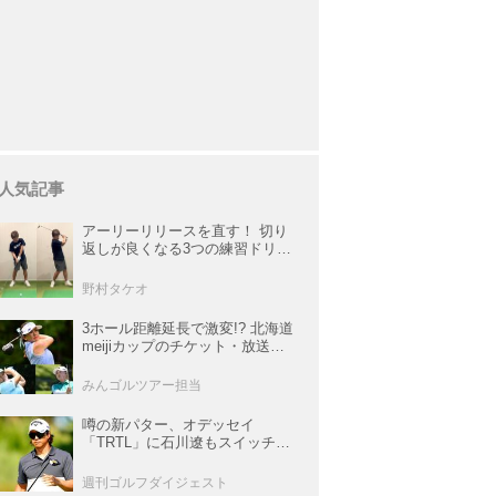
人気記事
アーリーリリースを直す！ 切り
返しが良くなる3つの練習ドリル
を試してみた
野村タケオ
3ホール距離延長で激変!? 北海道
meijiカップのチケット・放送＆
注目選手まとめ【JLPGAトーナ
メント観戦ガイド】
みんゴルツアー担当
噂の新パター、オデッセイ
「TRTL」に石川遼もスイッチ！
L字マレットからの“大転換”で成
績上昇中
週刊ゴルフダイジェスト