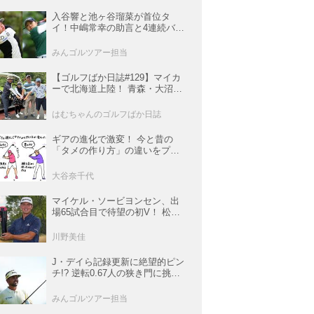
入谷響と池ヶ谷瑠菜が首位タ
イ！中嶋常幸の助言と4連続バー
ディで魅せた初日【国内女子ツ
アー】
みんゴルツアー担当
【ゴルフばか日誌#129】マイカ
ーで北海道上陸！ 青森・大沼・
函館の3コースと豪雨の洗礼
はむちゃんのゴルフばか日誌
ギアの進化で激変！ 今と昔の
「タメの作り方」の違いをプロ
がイラストを交えて解説
大谷奈千代
マイケル・ソービヨンセン、出
場65試合目で待望の初V！ 松山
は35人ごぼう抜きでトップ5入り
【米男子ツアー】
川野美佳
J・デイら記録更新に絶望的ピン
チ!? 逆転0.67人の狭き門に挑む
レギュラー最終戦【米男子ツア
ー】
みんゴルツアー担当