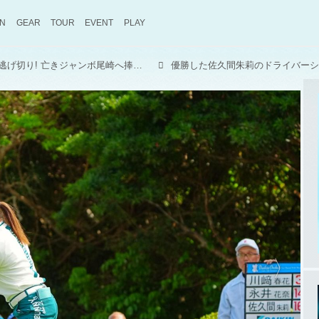
ON
GEAR
TOUR
EVENT
PLAY
女王・佐久間朱莉が圧巻の逃げ切り! 亡きジャンボ尾崎へ捧ぐ"開幕V"と、記録ずくめで熱狂した沖縄の4日間【国内女子ツアー】