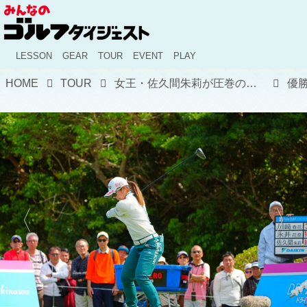
LESSON
GEAR
TOUR
EVENT
PLAY
HOME
TOUR
女王・佐久間朱莉が圧巻の逃げ切り! 亡きジャンボ尾崎へ捧ぐ"開幕V"と、記録ずくめで熱狂した沖縄の4日間【国内女子ツアー】