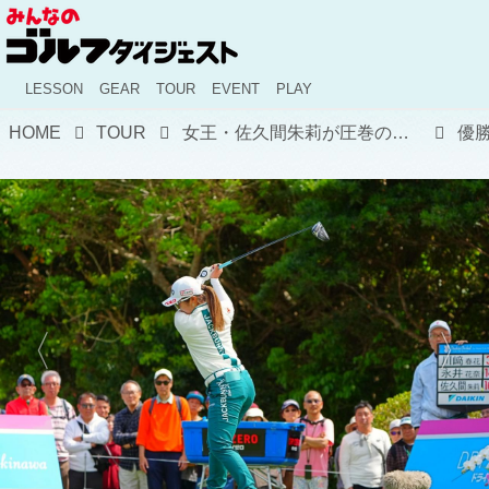
LESSON
GEAR
TOUR
EVENT
PLAY
HOME
TOUR
女王・佐久間朱莉が圧巻の逃げ切り! 亡きジャンボ尾崎へ捧ぐ"開幕V"と、記録ずくめで熱狂した沖縄の4日間【国内女子ツアー】