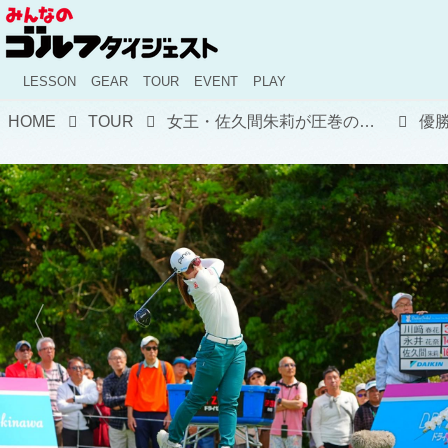
LESSON
GEAR
TOUR
EVENT
PLAY
HOME
TOUR
女王・佐久間朱莉が圧巻の逃げ切り! 亡きジャンボ尾崎へ捧ぐ"開幕V"と、記録ずくめで熱狂した沖縄の4日間【国内女子ツアー】