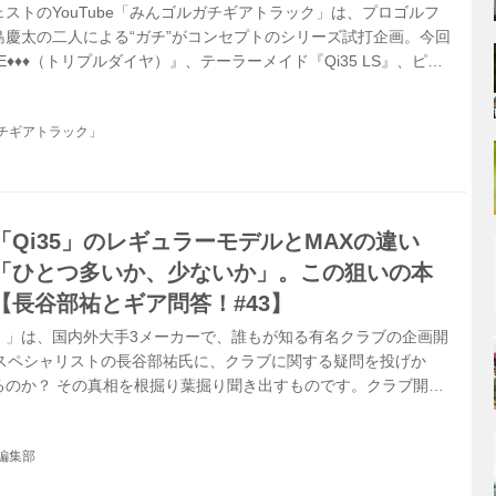
ストのYouTube「みんゴルガチギアトラック」は、プロゴルフ
島慶太の二人による“ガチ”がコンセプトのシリーズ試打企画。今回
E♦♦♦（トリプルダイヤ）』、テーラーメイド『Qi35 LS』、ピン
今話題の3つのロースピンモデルの打ち比べを行った。※なお、動画で
日はかなりのアゲンストのなかで試打を実施しており、トラック
チギアトラック」
り”のデータになっている ▶早速打ち比べを動画でチェック！
Qi35」のレギュラーモデルとMAXの違い
「ひとつ多いか、少ないか」。この狙いの本
【長谷部祐とギア問答！#43】
！」は、国内外大手3メーカーで、誰もが知る有名クラブの企画開
たスペシャリストの長谷部祐氏に、クラブに関する疑問を投げか
るのか？ その真相を根掘り葉掘り聞き出すものです。クラブ開発
発の裏側では、こんなことが考えられているようです……。
編集部