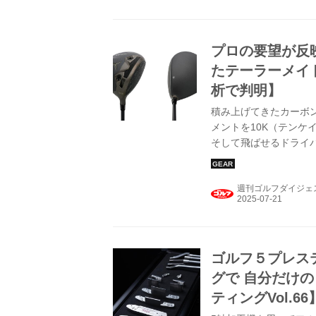
プロの要望が反
たテーラーメイド
析で判明】
積み上げてきたカーボ
メントを10K（テンケ
そして飛ばせるドライ
名だたるプロがこぞって
ーズの中でも、最上位
週刊ゴルフダイジェ
の後端、フェース側の
広い弾道にカスタマイ
れば「前モデルとデータ
ゴルフ５プレス
グで 自分だけの
ティングVol.66