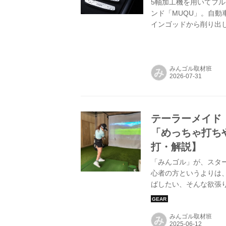
5軸加工機を用いてフ
ンド「MUQU」。自動
インゴッドから削り出
アン、ウェッジ、パタ
トを導入し、フィッテ
みんゴル取材班
み
テーラーメイド『Q
「めっちゃ打ち
打・解説】
「みんゴル」が、スタ
心者の方というよりは
ばしたい、そんな欲張
スショットが18ホー
試打者にプロゴルファ
みんゴル取材班
ーメイド『Qi35 MA
み