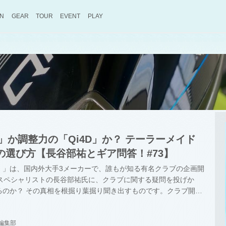
ON
GEAR
TOUR
EVENT
PLAY
0」か調整力の「Qi4D」か？ テーラーメイド
の選び方【長谷部祐とギア問答！#73】
！」は、国内外大手3メーカーで、誰もが知る有名クラブの企画開
たスペシャリストの長谷部祐氏に、クラブに関する疑問を投げか
るのか？ その真相を根掘り葉掘り聞き出すものです。クラブ開発
とが考えられているようです……。
編集部