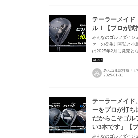
テーラーメイド『
ル！【プロが試
みんなのゴルフダイジェ
ァーの癸生川喜弘と小
は2025年2月に発売と
画で確認いただけるが
ックマン4のデータは“
みんゴル試打班「ガ
み
テーラーメイド
ーをプロが打ち
だからこそゴル
い3本です」【
みんなのゴルフダイジェ