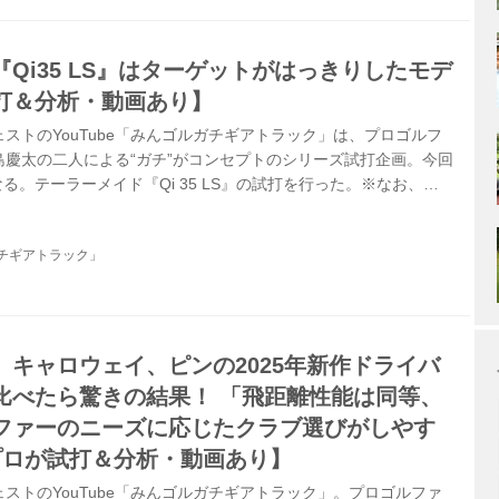
Qi35 LS』はターゲットがはっきりしたモデ
打＆分析・動画あり】
ストのYouTube「みんゴルガチギアトラック」は、プロゴルフ
島慶太の二人による“ガチ”がコンセプトのシリーズ試打企画。今回
なる。テーラーメイド『Qi 35 LS』の試打を行った。※なお、動
、当日はかなりのアゲンストのなかで試打を実施しており、トラ
風あり”のデータになっている ▶︎早速動画を確認する
チギアトラック」
、キャロウェイ、ピンの2025年新作ドライバ
比べたら驚きの結果！ 「飛距離性能は同等、
ファーのニーズに応じたクラブ選びがしやす
プロが試打＆分析・動画あり】
ストのYouTube「みんゴルガチギアトラック」。プロゴルファ