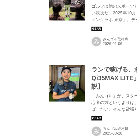
ゴルフは他のスポーツ
い競技だ。2025年1
ィングラボ 東京」。
るこの場所で、三觜喜
みんゴル取材班
み
ランで稼げる、
Qi35MAX 
説】
「みんゴル」が、スタ
心者の方というよりは
ばしたい、そんな欲張
スショットが18ホー
試打者にプロゴルファ
みんゴル取材班
ーメイド『Qi35MAX 
み