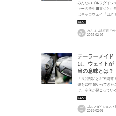
みんなのゴルフダイジェ
ァーの癸生川喜弘と小
はキャロウェイ『ELYT
『G440 LST』の
確認いただけるが、当
みんゴル試打班「ガ
マン4のデータは“風あ
み
テーラーメイド「
は、ウェイトが
当の意味とは？
「長谷部祐とギア問答
発を20年超やってき
け、今何が起こってい
の裏側では、クラブ開
ゴルフダイジェスト
ゴ