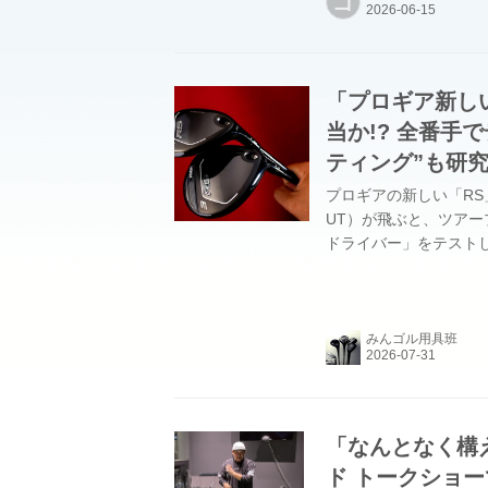
ゴ
「プロギア新しい
当か!? 全番手
ティング”も研
プロギアの新しい「R
UT）が飛ぶと、ツアー
ドライバー」をテスト
れ？ めちゃくちゃ飛
の真相を確かめるべく、
みんゴル用具班
「なんとなく構
ド トークショ