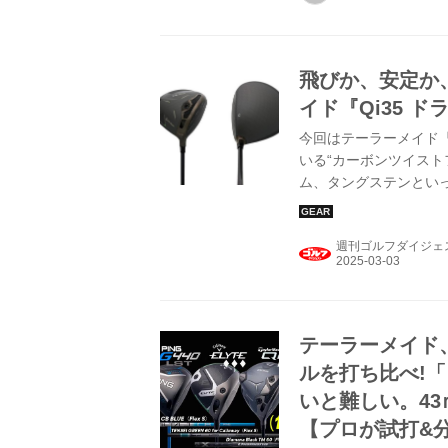
飛びか、安定か
イド『Qi35 
今回はテーラーメイド『
いる“カーボンツイスト
ム、タングステンとい
とです。クラブ設計家
た」と言います。前モデ
週刊ゴルフダイジェ
テーラーメイド
ルを打ち比べ!
いと難しい。43
【プロが試打&