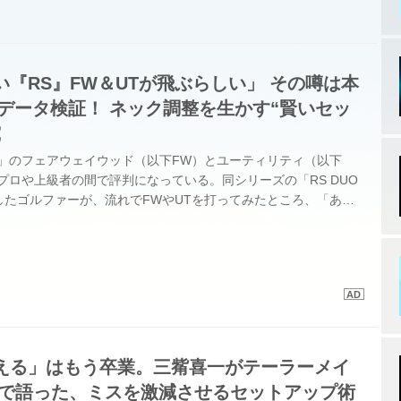
『RS』FW＆UTが飛ぶらしい」 その噂は本
でデータ検証！ ネック調整を生かす“賢いセッ
究
S」のフェアウェイウッド（以下FW）とユーティリティ（以下
プロや上級者の間で評判になっている。同シリーズの「RS DUO
したゴルファーが、流れでFWやUTを打ってみたところ、「あ
ぶね！」と驚き、口コミで広がっているというのだ。今回はこの噂
「RS」 FWと「RS」 UTを試打して検証する。
える」はもう卒業。三觜喜一がテーラーメイ
ーで語った、ミスを激減させるセットアップ術