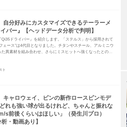
、自分好みにカスタマイズできるテーラーメ
ドライバー』【ヘッドデータ分析で判明】
Qi35ドライバー』を紹介します。「ステルス」から採用されて
フェース”は4代目となりました。チタンやスチール、アルミニウ
った異素材を組み合わせ、さらにミスヒットへ強くなったとのこ
の松尾好員氏によれば「標準モデルながらさらにやさしくなっ
ル『Qi10ドライバー』と比較しながら分析していきます。
スト
、キャロウェイ、ピンの新作ロースピンモデ
「どれも強い球が出るけれど、ちゃんと振れな
ｍ/s前後くらいはほしい」（癸生川プロ）
分析・動画あり】