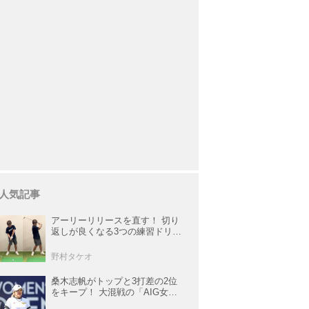
人気記事
アーリーリリースを直す！ 切り
返しが良くなる3つの練習ドリル
を試してみた
野村タケオ
桑木志帆がトップと3打差の2位
をキープ！ 大混戦の「AIG女子
オープン」で勝みなみ＆古江彩