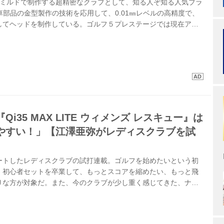
ルミルドで制作する超精密なクラブとして、知る人ぞ知る人気ブラ
車部品の金型製作の技術を応用して、0.01㎜レベルの高精度で、
してヘッドを制作している。ゴルフ５プレステージでは現在アイ
ーを取り扱っているが、今夏新たにパターのフィッティングキッ
ィング対応のパター「SEN」の取り扱いを開始した。
i35 MAX LITE ウィメンズ レスキュー』は
やすい！」【江澤亜弥がレディスクラブを試
ートしたレディスクラブの試打連載。ゴルフを始めたいという初
、初心者セットを卒業して、もっとスコアを縮めたい、もっと飛
りな方が対象だ。また、今のクラブが少し重く感じてきた、ナイ
ルは続かなくなってきた……など、悩める女性ゴルファーも必見！
ーの江澤亜弥を迎え、各クラブのデータを測定。今回は、テーラ
X LITE ウィメンズ レスキュー』を試打。江澤はどう評価する?