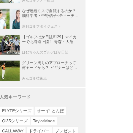
みんゴルツアー担当
なぜ連続ミスで自滅するのか？
脳科学者・中野信子×ティーチン
グプロ・内藤雄士が明かす脳の
攻略法
週刊ゴルフダイジェスト
【ゴルフばか日誌#129】マイカ
ーで北海道上陸！ 青森・大沼・
函館の3コースと豪雨の洗礼
はむちゃんのゴルフばか日誌
グリーン周りのアプローチって
何ヤードから？ ビギナーはどの
番手でどう打つのが正解？
みんゴル技術班
人気キーワード
ELYTEシリーズ
オーイ! とんぼ
Qi35シリーズ
TaylorMade
CALLAWAY
ドライバー
プレゼント