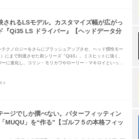
映されるLSモデル。カスタマイズ幅が広がっ
『Qi35 LS ドライバー』【ヘッドデータ分
ンテクノロジーをさらにブラッシュアップさせ、ヘッド慣性モー
イ）にまで到達させた前シリーズ『Qi10』。ミスヒットに強く、
バーに進化し、コリン・モリカワやローリー・マキロイといった
スイッチし話題となりました。今回は後継となる『Qi35』シリ
モデルにあたる『LS』を紹介します。今モデルの特徴はソール面
スト
トウ側・ヒール側の計3つのウェイトが搭載されていることで、幅
ズすることが可能になりました。クラブ設計家の松尾好員氏によ
を比較すると...
テージでしか撰べない。パターフィッティン
「MUQU」を“作る”【ゴルフ５の本格フィッ
】