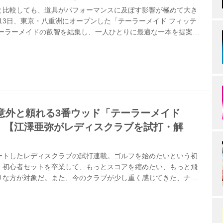
と比較しても、道具がパフォーマンスに及ぼす影響が極めて大き
0月13日、東京・八重洲にオープンした「テーラーメイド フィッテ
テーラーメイドの叡智を結集し、一人ひとりに最適な一本を提案す
一コーチによるトークショーが開催された。
意外と頼れる3番ウッド「テーラーメイド
LITE」【江澤亜弥がレディスクラブを試打・解
ートしたレディスクラブの試打連載。ゴルフを始めたいという初
、初心者セットを卒業して、もっとスコアを縮めたい、もっと飛
りな方が対象だ。また、今のクラブが少し重く感じてきた、ナイ
ルは続かなくなってきた……など、悩める女性ゴルファーも必見！
ーの江澤亜弥を迎え、各クラブのデータを測定。今回は、テーラ
LITE 3W』を試打。江澤はどう評価する?