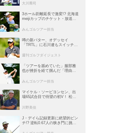
佳も逆転圏内で運命の最終日へ
大川喬司
【米女子ツアー】
3ホール距離延長で激変!? 北海道
meijiカップのチケット・放送＆
注目選手まとめ【JLPGAトーナ
メント観戦ガイド】
みんゴルツアー担当
噂の新パター、オデッセイ
「TRTL」に石川遼もスイッチ！
L字マレットからの“大転換”で成
績上昇中
週刊ゴルフダイジェスト
「ツアーを舐めていた」服部雅
也が挫折を経て掴んだ「理由あ
る好調」【深掘り! 国内男子ツア
ー次世代スター列伝#45】
みんゴルツアー担当
マイケル・ソービヨンセン、出
場65試合目で待望の初V！ 松山
は35人ごぼう抜きでトップ5入り
【米男子ツアー】
川野美佳
J・デイら記録更新に絶望的ピン
チ!? 逆転0.67人の狭き門に挑む
レギュラー最終戦【米男子ツア
ー】